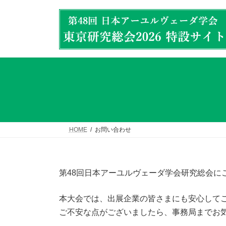
コ
ナ
ン
ビ
テ
ゲ
ン
ー
ツ
シ
へ
ョ
ス
ン
キ
に
ッ
移
プ
動
HOME
お問い合わせ
第48回日本アーユルヴェーダ学会研究総会に
本大会では、出展企業の皆さまにも安心して
ご不安な点がございましたら、事務局までお